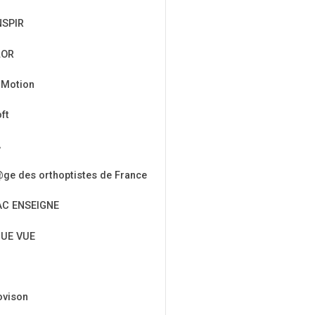
NSPIR
LOR
 Motion
ft
A
ge des orthoptistes de France
AC ENSEIGNE
UE VUE
ovison