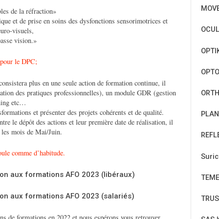
MOV
les de la réfraction»
que et de prise en soins des dysfonctions sensorimotrices et
OCUL
euro-visuels,
basse vision.»
OPTI
 pour le DPC;
OPT
consistera plus en une seule action de formation continue, il
ation des pratiques professionnelles), un module GDR (gestion
ORTH
rning etc…
formations et présenter des projets cohérents et de qualité.
PLAN
re le dépôt des actions et leur première date de réalisation, il
les mois de Mai/Juin.
REFL
roule comme d’habitude.
Suri
tion aux formations AFO 2023 (libéraux)
TEM
tion aux formations AFO 2023 (salariés)
TRUS
ons de formations en 2022 et nous espérons vous retrouver