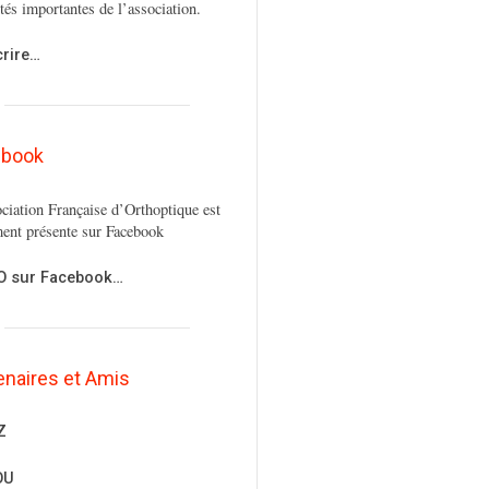
ités importantes de l’association.
crire…
ebook
ciation Française d’Orthoptique est
ent présente sur Facebook
FO sur Facebook…
enaires et Amis
Z
OU