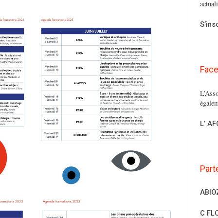
actual
S’ins
Fac
L’Asso
égalem
L’ A
Part
ABIO
C FL