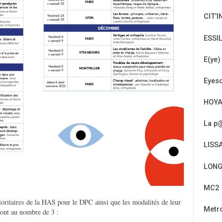
CIT’I
ESSI
E(ye)
Eyeso
HOY
La p@
LISS
LONG
MC2
ioritaires de la HAS pour le DPC ainsi que les modalités de leur
Metr
sont au nombre de 3 :