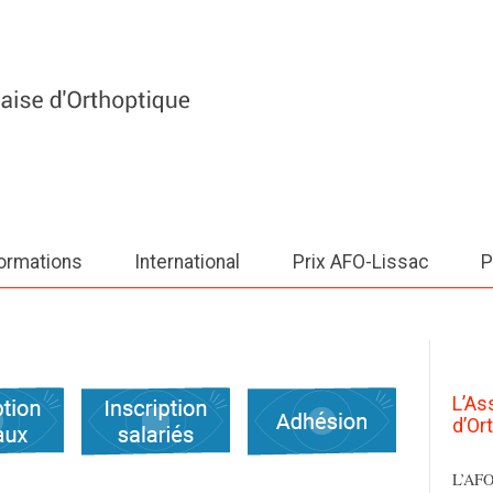
ormations
International
Prix AFO-Lissac
P
L’As
d’Or
L’AFO 