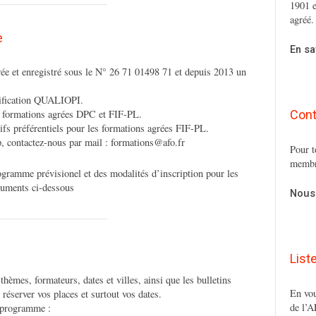
1901 e
agréé.
e
En sa
ée et enregistré sous le N° 26 71 01498 71 et depuis 2013 un
tification QUALIOPI.
Cont
s formations agrées DPC et FIF-PL.
ifs préférentiels pour les formations agrées FIF-PL.
p, contactez-nous par mail :
formations@afo.fr
Pour t
membr
gramme prévisionel et des modalités d’inscription pour les
cuments ci-dessous
Nous
List
thèmes, formateurs, dates et villes, ainsi que les bulletins
En vou
e réserver vos places et surtout vos dates.
de l’A
 programme :