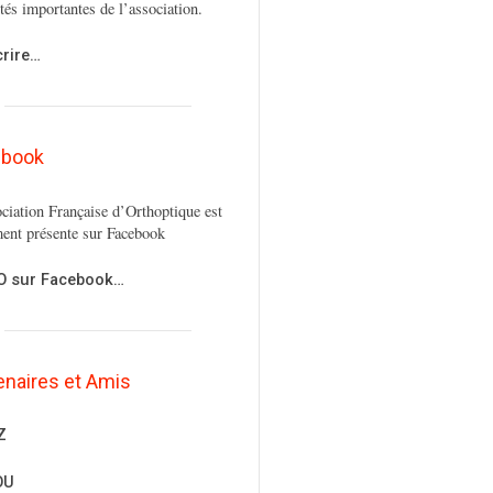
ités importantes de l’association.
crire…
ebook
ciation Française d’Orthoptique est
ent présente sur Facebook
FO sur Facebook…
enaires et Amis
Z
OU