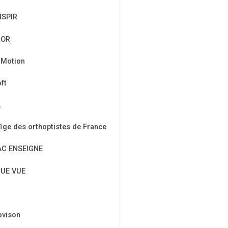
NSPIR
LOR
 Motion
ft
A
ge des orthoptistes de France
AC ENSEIGNE
UE VUE
ovison