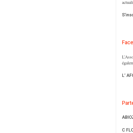
actual
S’ins
Fac
L’Asso
égalem
L’ A
Part
ABIO
C FL