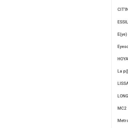
CIT’I
ESSI
E(ye)
Eyeso
HOY
La p@
LISS
LONG
MC2
Metr