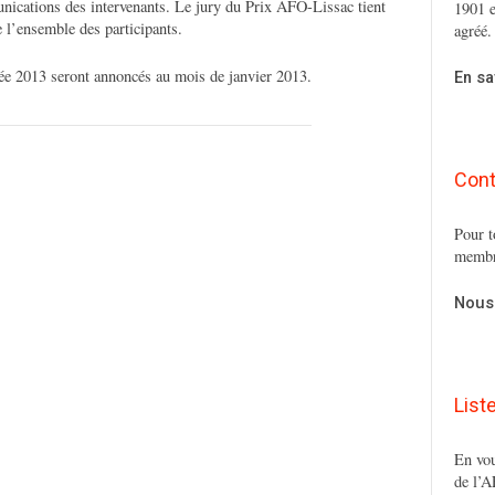
unications des intervenants. Le jury du Prix AFO-Lissac tient
1901 e
ue l’ensemble des participants.
agréé.
née 2013 seront annoncés au mois de janvier 2013.
En sa
Cont
Pour t
membr
Nous
List
En vou
de l’A