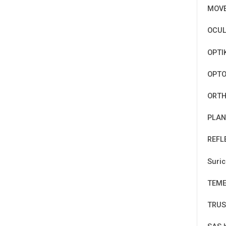
MOV
OCUL
OPTI
OPT
ORTH
PLAN
REFL
Suri
TEM
TRUS