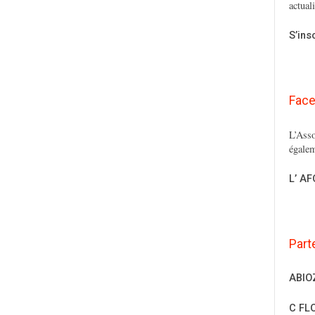
actual
S’ins
Fac
L’Asso
égalem
L’ A
Part
ABIO
C FL