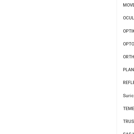
MOV
OCUL
OPTI
OPT
ORTH
PLAN
REFL
Suri
TEM
TRUS