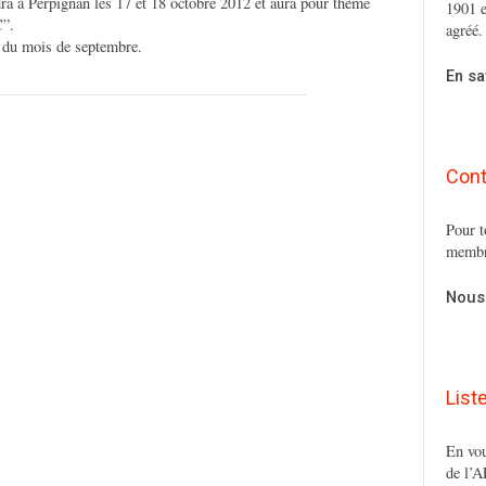
a à Perpignan les 17 et 18 octobre 2012 et aura pour thème
1901 e
C”.
agréé.
t du mois de septembre.
En sa
Cont
Pour t
membr
Nous
List
En vou
de l’A