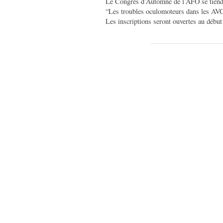
Le Congrès d’Automne de l’AFO se tiendr
“Les troubles oculomoteurs dans les AV
Les inscriptions seront ouvertes au débu