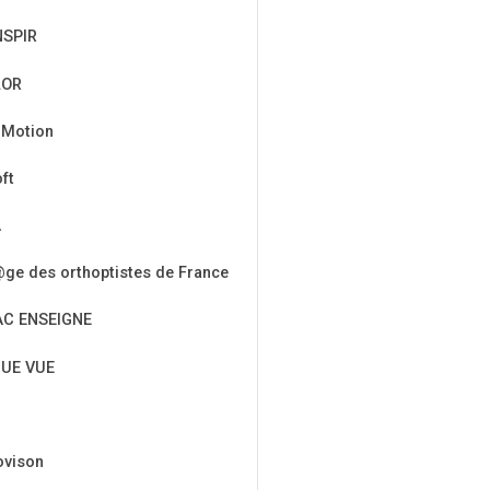
NSPIR
LOR
 Motion
ft
A
ge des orthoptistes de France
AC ENSEIGNE
UE VUE
ovison