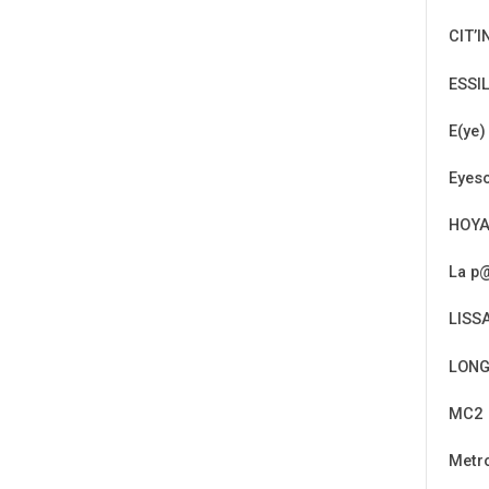
CIT’I
ESSI
E(ye)
Eyeso
HOY
La p@
LISS
LONG
MC2
Metr