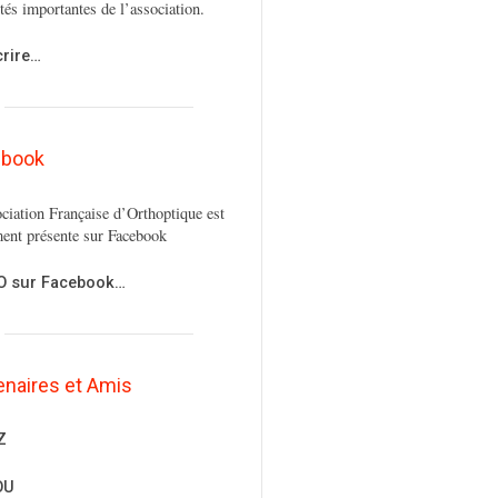
ités importantes de l’association.
crire…
ebook
ciation Française d’Orthoptique est
ent présente sur Facebook
FO sur Facebook…
enaires et Amis
Z
OU