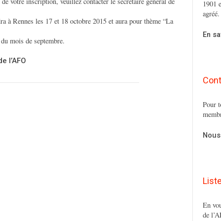
 de votre inscription, veuillez contacter le secrétaire général de
1901 e
agréé.
a à Rennes les 17 et 18 octobre 2015 et aura pour thème “La
En sa
t du mois de septembre.
de l’AFO
Cont
Pour t
membr
Nous
List
En vou
de l’A