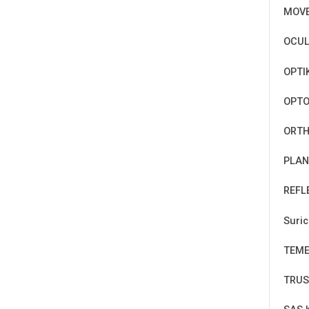
MOV
OCUL
OPTI
OPT
ORTH
PLAN
REFL
Suri
TEM
TRUS