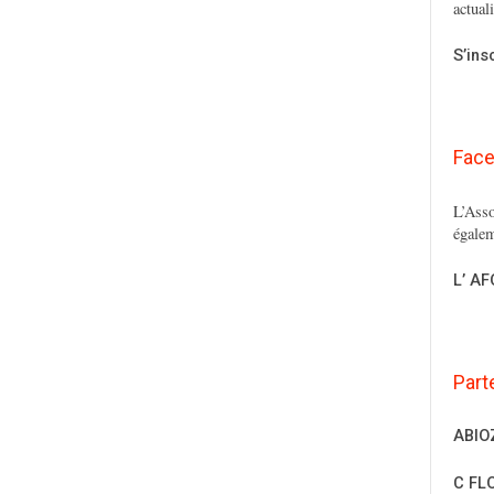
actual
S’ins
Fac
L’Asso
égalem
L’ A
Part
ABIO
C FL