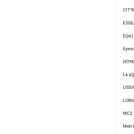
CIT’I
ESSI
E(ye)
Eyeso
HOY
La p@
LISS
LONG
MC2
Metr