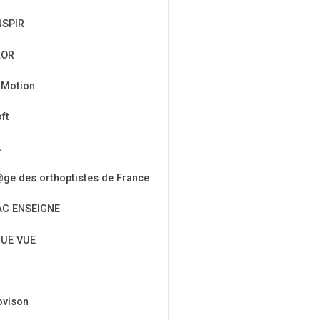
NSPIR
LOR
 Motion
ft
A
ge des orthoptistes de France
AC ENSEIGNE
UE VUE
ovison