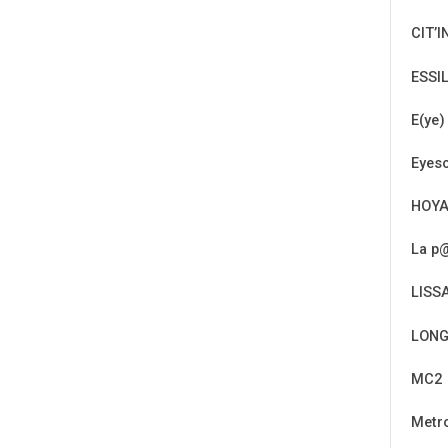
CIT’I
ESSI
E(ye)
Eyeso
HOY
La p@
LISS
LONG
MC2
Metr