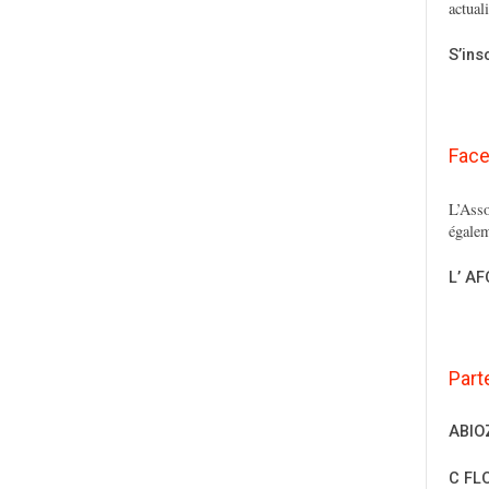
actual
S’ins
Fac
L’Asso
égalem
L’ A
Part
ABIO
C FL