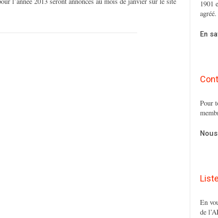
our l’année 2013 seront annoncés au mois de janvier sur le site
1901 e
agréé.
En sa
Cont
Pour t
membr
Nous
List
En vou
de l’A