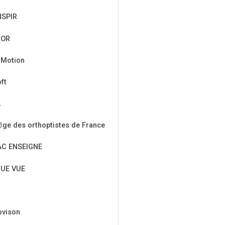
NSPIR
LOR
 Motion
ft
A
ge des orthoptistes de France
AC ENSEIGNE
UE VUE
ovison