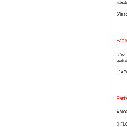
actual
S’ins
Fac
L’Asso
égalem
L’ A
Part
ABIO
C FL