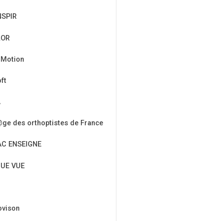
NSPIR
LOR
 Motion
ft
A
ge des orthoptistes de France
AC ENSEIGNE
UE VUE
ovison