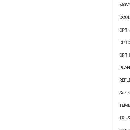
MOV
OCUL
OPTI
OPT
ORTH
PLAN
REFL
Suri
TEM
TRUS