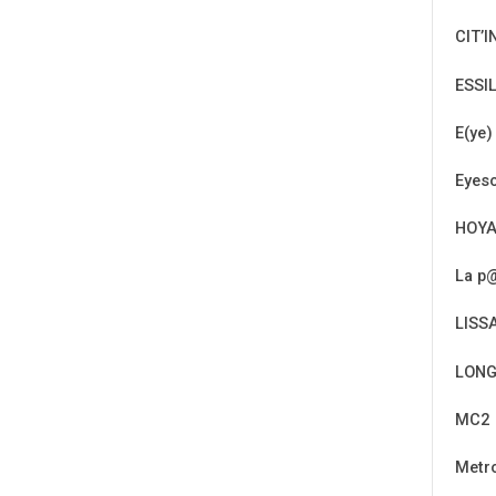
CIT’I
ESSI
E(ye)
Eyeso
HOY
La p@
LISS
LONG
MC2
Metr