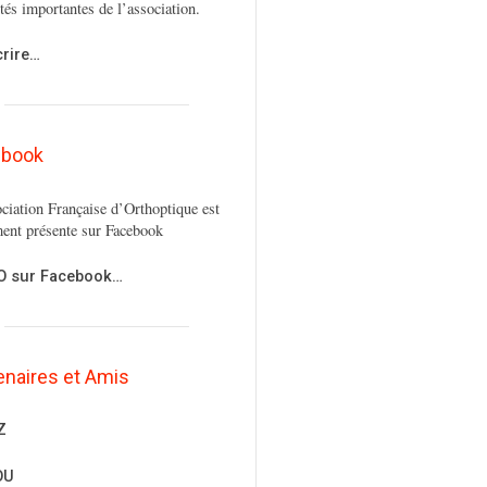
ités importantes de l’association.
crire…
ebook
ciation Française d’Orthoptique est
ent présente sur Facebook
FO sur Facebook…
enaires et Amis
Z
OU