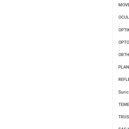
MOV
OCUL
OPTI
OPT
ORTH
PLAN
REFL
Suri
TEM
TRUS