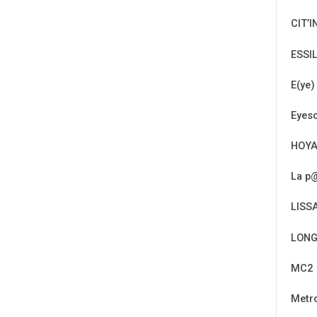
CIT’I
ESSI
E(ye)
Eyeso
HOY
La p@
LISS
LONG
MC2
Metr