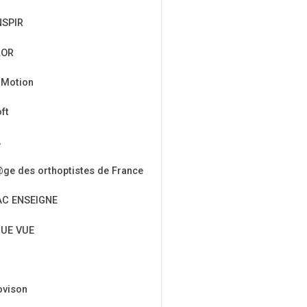
NSPIR
LOR
 Motion
ft
A
ge des orthoptistes de France
AC ENSEIGNE
UE VUE
ovison