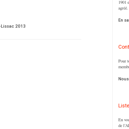
1901 e
agréé.
En sa
O-Lissac 2013
Cont
Pour t
membr
Nous
List
En vou
de l’A