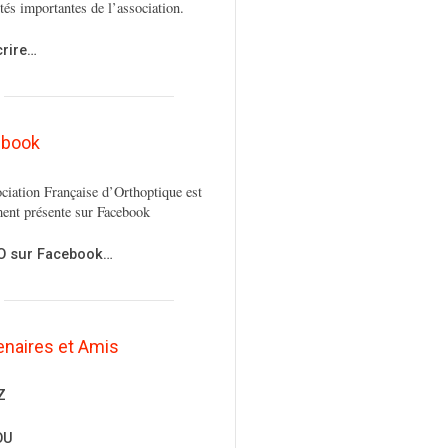
ités importantes de l’association.
crire…
ebook
ciation Française d’Orthoptique est
ent présente sur Facebook
FO sur Facebook…
enaires et Amis
Z
OU