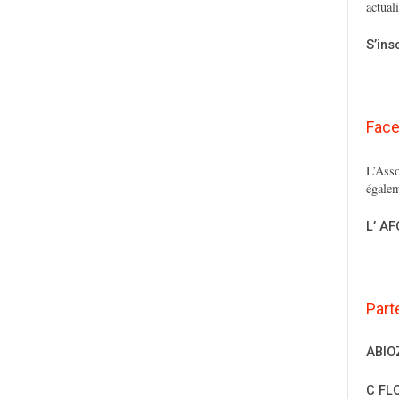
actual
S’ins
Fac
L’Asso
égalem
L’ A
Part
ABIO
C FL