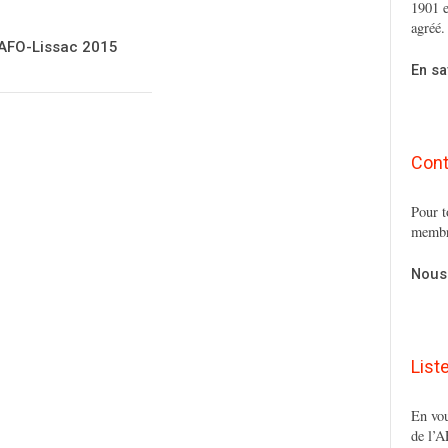
1901 e
agréé.
 AFO-Lissac 2015
En sa
Cont
Pour t
membr
Nous
List
En vou
de l’A