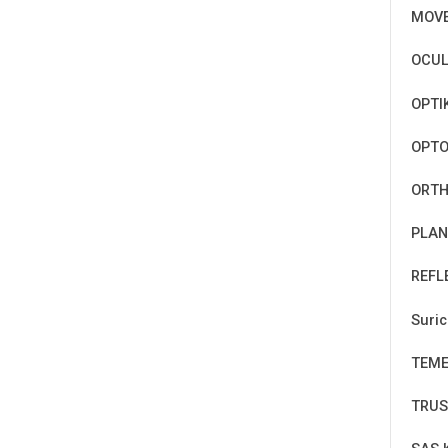
MOV
OCUL
OPTI
OPT
ORTH
PLAN
REFL
Suri
TEM
TRUS