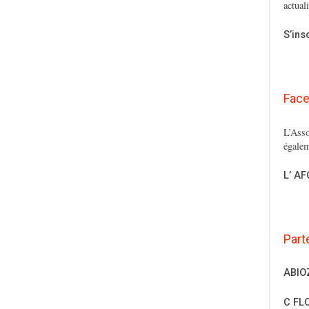
actual
S’ins
Fac
L’Asso
égalem
L’ A
Part
ABIO
C FL