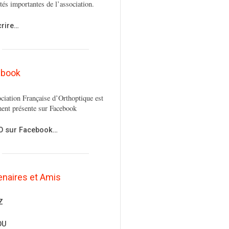
ités importantes de l’association.
crire…
ebook
ciation Française d’Orthoptique est
ent présente sur Facebook
FO sur Facebook…
enaires et Amis
Z
OU