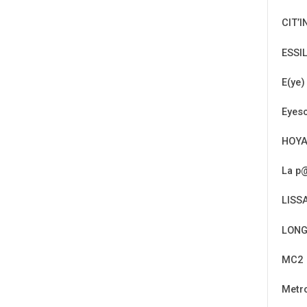
CIT’I
ESSI
E(ye)
Eyeso
HOY
La p@
LISS
LONG
MC2
Metr