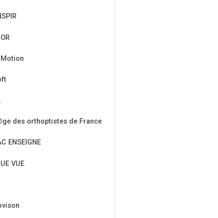
NSPIR
LOR
 Motion
ft
A
ge des orthoptistes de France
AC ENSEIGNE
UE VUE
ovison