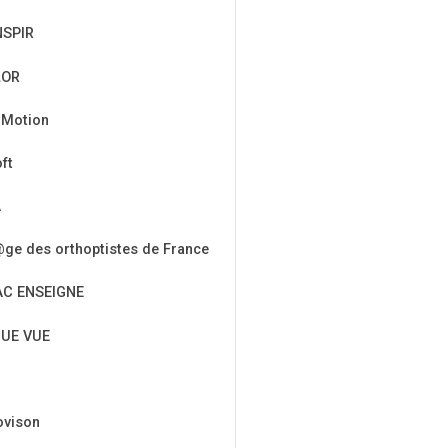
NSPIR
LOR
 Motion
ft
A
ge des orthoptistes de France
AC ENSEIGNE
UE VUE
ovison