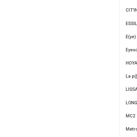
CIT’I
ESSI
E(ye)
Eyeso
HOY
La p@
LISS
LONG
MC2
Metr