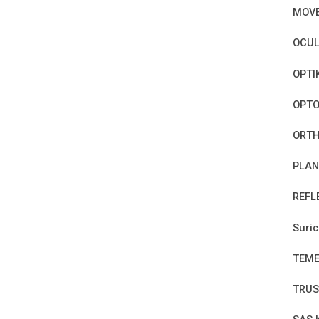
MOV
OCUL
OPTI
OPT
ORTH
PLAN
REFL
Suri
TEM
TRUS