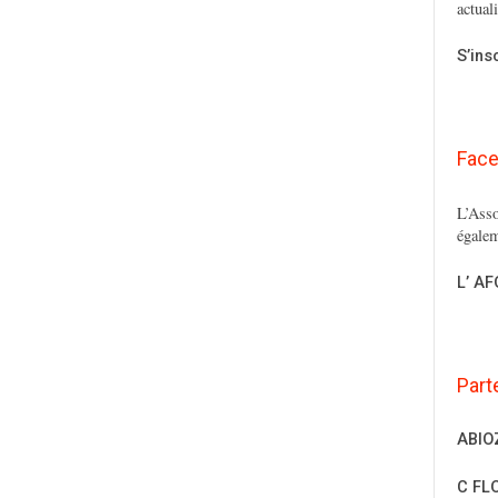
actual
S’ins
Fac
L’Asso
égalem
L’ A
Part
ABIO
C FL