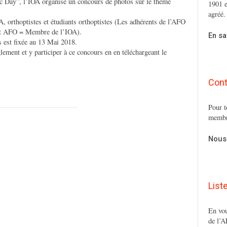
c Day”, l’IOA organise un concours de photos sur le thème
1901 e
agréé.
, orthoptistes et étudiants orthoptistes (Les adhérents de l’AFO
nt AFO = Membre de l’IOA).
En sa
s est fixée au 13 Mai 2018.
ement et y participer à ce concours en en téléchargeant le
Cont
Pour t
membr
Nous
List
En vou
de l’A