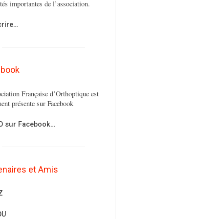
ités importantes de l’association.
crire…
ebook
ciation Française d’Orthoptique est
ent présente sur Facebook
FO sur Facebook…
enaires et Amis
Z
OU