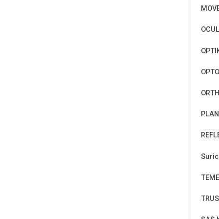
MOV
OCUL
OPTI
OPT
ORTH
PLAN
REFL
Suri
TEM
TRUS