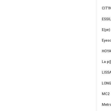
CIT’I
ESSI
E(ye)
Eyeso
HOY
La p@
LISS
LONG
MC2
Metr