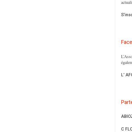
actual
S’ins
Fac
L’Asso
égalem
L’ A
Part
ABIO
C FL