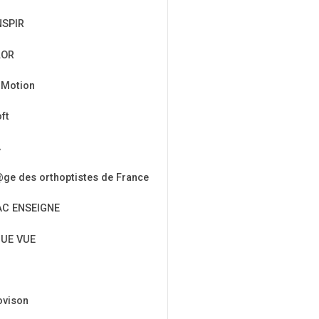
NSPIR
LOR
 Motion
ft
A
ge des orthoptistes de France
AC ENSEIGNE
UE VUE
ovison