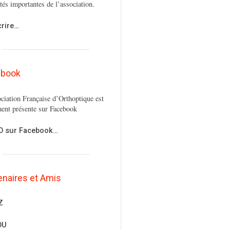
ités importantes de l’association.
crire…
ebook
ciation Française d’Orthoptique est
ent présente sur Facebook
FO sur Facebook…
enaires et Amis
Z
OU