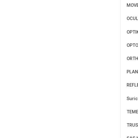
MOV
OCUL
OPTI
OPT
ORTH
PLAN
REFL
Suri
TEM
TRUS