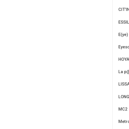
CIT’I
ESSI
E(ye)
Eyeso
HOY
La p@
LISS
LONG
MC2
Metr