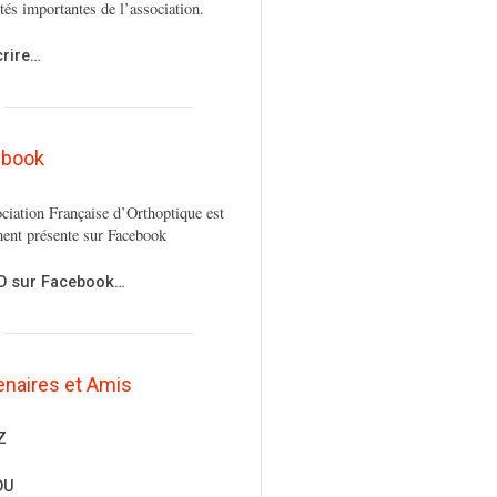
ités importantes de l’association.
crire…
ebook
ciation Française d’Orthoptique est
ent présente sur Facebook
FO sur Facebook…
enaires et Amis
Z
OU