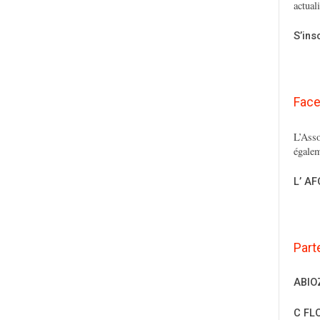
actual
S’ins
Fac
L’Asso
égalem
L’ A
Part
ABIO
C FL