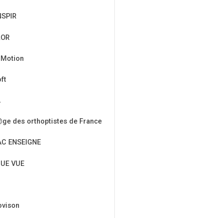
NSPIR
LOR
 Motion
ft
A
ge des orthoptistes de France
AC ENSEIGNE
UE VUE
ovison