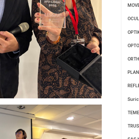
MOV
OCUL
OPTI
OPT
ORTH
PLAN
REFL
Suri
TEM
TRUS