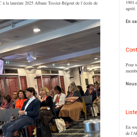
1901 e
à la lauréate 2025 Albane Tessier-Bégout de l’école de
agréé.
En sa
Cont
Pour t
membr
Nous
List
En vou
de l’A