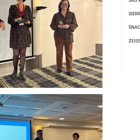
SAS 
SIER
SNA
ZEIS