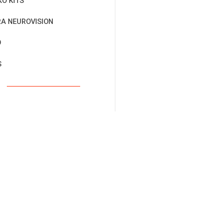
KO KITS
RA NEUROVISION
O
S