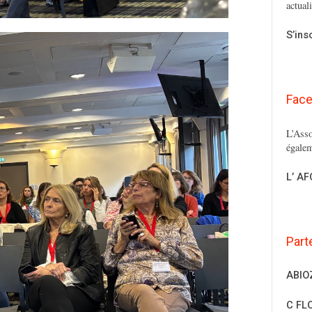
actual
S’ins
Fac
L’Asso
égalem
L’ A
Part
ABIO
C FL