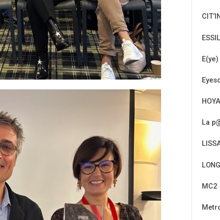
CIT’I
ESSI
E(ye)
Eyeso
HOY
La p@
LISS
LONG
MC2
Metr