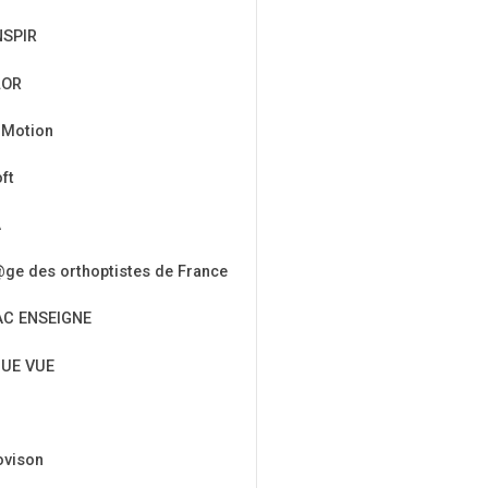
NSPIR
LOR
 Motion
ft
A
ge des orthoptistes de France
AC ENSEIGNE
UE VUE
ovison