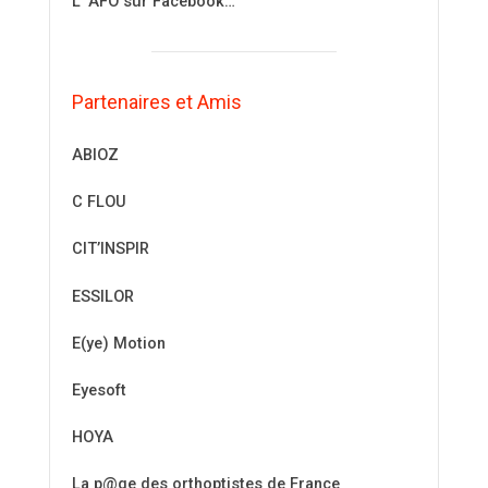
L’ AFO sur Facebook…
Partenaires et Amis
ABIOZ
C FLOU
CIT’INSPIR
ESSILOR
E(ye) Motion
Eyesoft
HOYA
La p@ge des orthoptistes de France