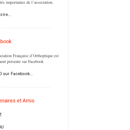
ités importantes de l’association.
crire…
ebook
ciation Française d’Orthoptique est
ent présente sur Facebook
FO sur Facebook…
enaires et Amis
Z
OU