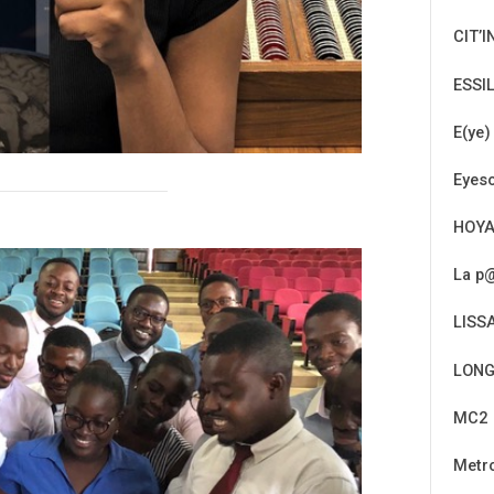
CIT’I
ESSI
E(ye)
Eyeso
HOY
La p@
LISS
LONG
MC2
Metr