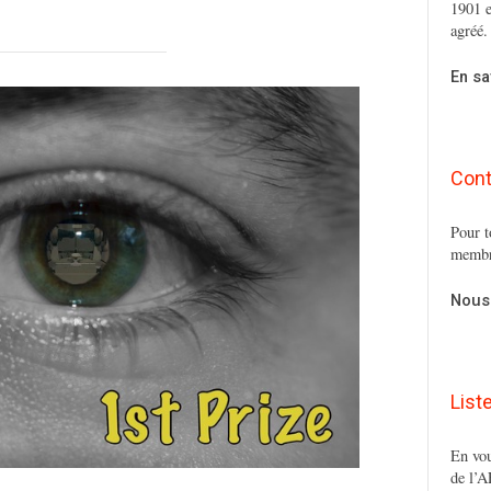
1901 e
agréé.
En sa
Cont
Pour t
membr
Nous
List
En vou
de l’A