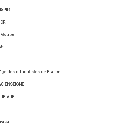
NSPIR
LOR
 Motion
ft
A
ge des orthoptistes de France
AC ENSEIGNE
UE VUE
ovison