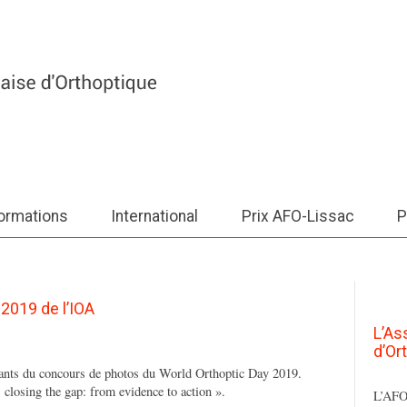
ormations
International
Prix AFO-Lissac
P
2019 de l’IOA
L’As
d’Or
gnants du concours de photos du World Orthoptic Day 2019.
s closing the gap: from evidence to action ».
L’AFO 