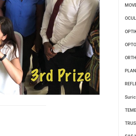
MOV
OCUL
OPTI
OPT
ORTH
PLAN
REFL
Suri
TEM
TRUS