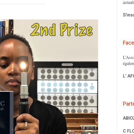
actual
S’ins
Fac
L’Asso
égalem
L’ A
Part
ABIO
C FL